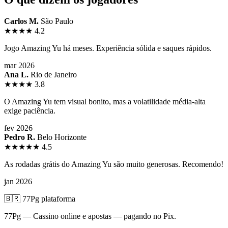
Carlos M.
São Paulo
★★★★
4.2
Jogo Amazing Yu há meses. Experiência sólida e saques rápidos.
mar 2026
Ana L.
Rio de Janeiro
★★★★
3.8
O Amazing Yu tem visual bonito, mas a volatilidade média-alta
exige paciência.
fev 2026
Pedro R.
Belo Horizonte
★★★★★
4.5
As rodadas grátis do Amazing Yu são muito generosas. Recomendo!
jan 2026
🇧🇷 77Pg plataforma
77Pg — Cassino online e apostas — pagando no Pix.