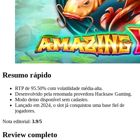
Resumo rápido
RTP de 95.50% com volatilidade média-alta.
Desenvolvido pela renomada provedora Hacksaw Gaming.
Modo demo disponível sem cadastro.
Lançado em 2024, o slot já conquistou uma base fiel de
jogadores.
Nota editorial:
3.9/5
Review completo