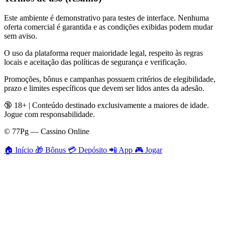
Este ambiente é demonstrativo para testes de interface. Nenhuma
oferta comercial é garantida e as condições exibidas podem mudar
sem aviso.
O uso da plataforma requer maioridade legal, respeito às regras
locais e aceitação das políticas de segurança e verificação.
Promoções, bônus e campanhas possuem critérios de elegibilidade,
prazo e limites específicos que devem ser lidos antes da adesão.
🔞 18+ | Conteúdo destinado exclusivamente a maiores de idade.
Jogue com responsabilidade.
© 77Pg — Cassino Online
🏠
Início
🎁
Bônus
💳
Depósito
📲
App
🎮
Jogar