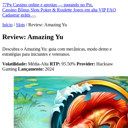
77Pg
Cassino online e apostas — pagando no Pix.
Cassino
Bônus
Slots
Poker & Roulette
Jogos em alta
VIP
FAQ
Cadastrar grátis
Início
/
Slots
/
Review: Amazing Yu
Review: Amazing Yu
Descubra o Amazing Yu: guia com mecânicas, modo demo e
estratégias para iniciantes e veteranos.
Volatilidade:
Média-Alta
RTP:
95.50%
Provider:
Hacksaw
Gaming
Lançamento:
2024