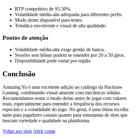
RTP competitivo de 95.50%.
Volatilidade média-alta adequada para diferentes perfis.
Modo demo disponível para testes.
Temática envolvente e visual de alta qualidade.
Pontos de atenção
Volatilidade média-alta exige gestão de banca.
Sessões sem bônus podem se estender por 20 a 50 giros.
Disponibilidade pode variar por região.
Conclusão
Amazing Yu é uma excelente adição ao catálogo da Hacksaw
Gaming, combinando visual atraente com mecânicas sólidas.
Recomendamos testar o modo demo antes de jogar com valores
reais, especialmente para entender a frequência dos recursos
especiais e a volatilidade do jogo. No geral, é uma ótima escolha
tanto para jogadores casuais quanto para entusiastas de slots que
buscam variedade e qualidade na plataforma.
Voltar aos slots
Abrir conta