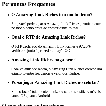
Perguntas Frequentes
O Amazing Link Riches tem modo demo?
Sim, você pode jogar o Amazing Link Riches gratuitamente
no modo demo antes de apostar dinheiro real.
Qual o RTP do Amazing Link Riches?
O RTP declarado do Amazing Link Riches é 97.20%,
verificado junto à provedora Play'n GO.
Amazing Link Riches paga bem?
Com volatilidade média, o Amazing Link Riches oferece um
equilíbrio entre frequência e valor dos ganhos.
Posso jogar Amazing Link Riches no celular?
Sim, o jogo é totalmente otimizado para dispositivos móveis,
tanto iOS quanto Android.
O que dizem os jogadores