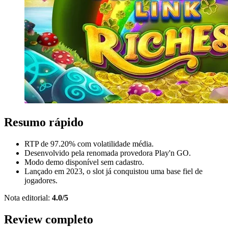
Resumo rápido
RTP de 97.20% com volatilidade média.
Desenvolvido pela renomada provedora Play'n GO.
Modo demo disponível sem cadastro.
Lançado em 2023, o slot já conquistou uma base fiel de
jogadores.
Nota editorial:
4.0/5
Review completo