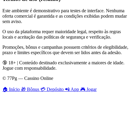
Este ambiente é demonstrativo para testes de interface. Nenhuma
oferta comercial é garantida e as condições exibidas podem mudar
sem aviso.
O uso da plataforma requer maioridade legal, respeito às regras
locais e aceitação das políticas de segurança e verificação.
Promoções, bônus e campanhas possuem critérios de elegibilidade,
prazo e limites específicos que devem ser lidos antes da adesão.
🔞 18+ | Conteúdo destinado exclusivamente a maiores de idade.
Jogue com responsabilidade.
© 77Pg — Cassino Online
🏠
Início
🎁
Bônus
💳
Depósito
📲
App
🎮
Jogar