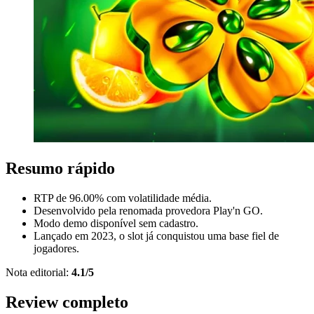
Resumo rápido
RTP de 96.00% com volatilidade média.
Desenvolvido pela renomada provedora Play'n GO.
Modo demo disponível sem cadastro.
Lançado em 2023, o slot já conquistou uma base fiel de
jogadores.
Nota editorial:
4.1/5
Review completo