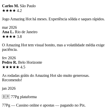
Carlos M.
São Paulo
★★★★
4.2
Jogo Amazing Hot há meses. Experiência sólida e saques rápidos.
mar 2026
Ana L.
Rio de Janeiro
★★★★
3.8
O Amazing Hot tem visual bonito, mas a volatilidade média exige
paciência.
fev 2026
Pedro R.
Belo Horizonte
★★★★★
4.5
As rodadas grátis do Amazing Hot são muito generosas.
Recomendo!
jan 2026
🇧🇷 77Pg plataforma
77Pg — Cassino online e apostas — pagando no Pix.