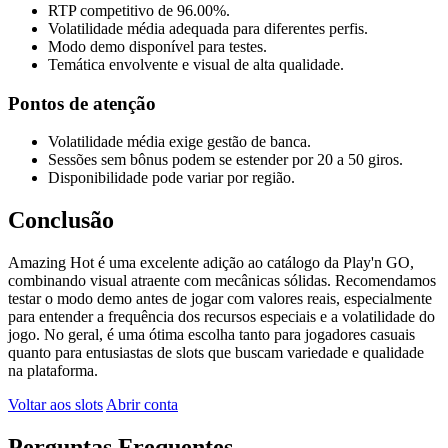
RTP competitivo de 96.00%.
Volatilidade média adequada para diferentes perfis.
Modo demo disponível para testes.
Temática envolvente e visual de alta qualidade.
Pontos de atenção
Volatilidade média exige gestão de banca.
Sessões sem bônus podem se estender por 20 a 50 giros.
Disponibilidade pode variar por região.
Conclusão
Amazing Hot é uma excelente adição ao catálogo da Play'n GO,
combinando visual atraente com mecânicas sólidas. Recomendamos
testar o modo demo antes de jogar com valores reais, especialmente
para entender a frequência dos recursos especiais e a volatilidade do
jogo. No geral, é uma ótima escolha tanto para jogadores casuais
quanto para entusiastas de slots que buscam variedade e qualidade
na plataforma.
Voltar aos slots
Abrir conta
Perguntas Frequentes