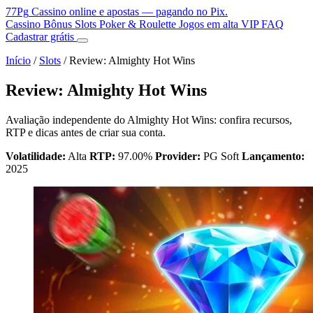
77Pg
Cassino online e apostas — pagando no Pix.
Cassino
Bônus
Slots
Poker & Roulette
Jogos em alta
VIP
FAQ
Cadastrar grátis
Início
/
Slots
/
Review: Almighty Hot Wins
Review: Almighty Hot Wins
Avaliação independente do Almighty Hot Wins: confira recursos,
RTP e dicas antes de criar sua conta.
Volatilidade:
Alta
RTP:
97.00%
Provider:
PG Soft
Lançamento:
2025