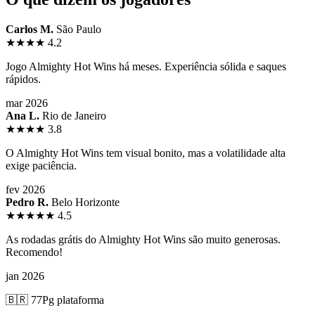
Carlos M.
São Paulo
★★★★
4.2
Jogo Almighty Hot Wins há meses. Experiência sólida e saques
rápidos.
mar 2026
Ana L.
Rio de Janeiro
★★★★
3.8
O Almighty Hot Wins tem visual bonito, mas a volatilidade alta
exige paciência.
fev 2026
Pedro R.
Belo Horizonte
★★★★★
4.5
As rodadas grátis do Almighty Hot Wins são muito generosas.
Recomendo!
jan 2026
🇧🇷 77Pg plataforma