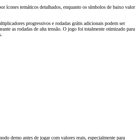
or ícones temáticos detalhados, enquanto os símbolos de baixo valor
iplicadores progressivos e rodadas grátis adicionais podem ser
ante as rodadas de alta tensão. O jogo foi totalmente otimizado para
s.
odo demo antes de jogar com valores reais, especialmente para