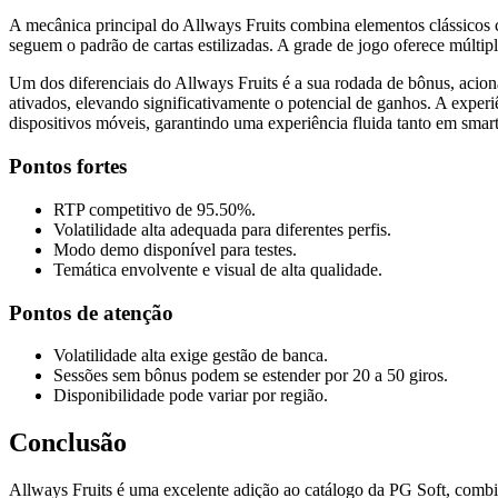
A mecânica principal do Allways Fruits combina elementos clássicos 
seguem o padrão de cartas estilizadas. A grade de jogo oferece múltip
Um dos diferenciais do Allways Fruits é a sua rodada de bônus, acio
ativados, elevando significativamente o potencial de ganhos. A experi
dispositivos móveis, garantindo uma experiência fluida tanto em smar
Pontos fortes
RTP competitivo de 95.50%.
Volatilidade alta adequada para diferentes perfis.
Modo demo disponível para testes.
Temática envolvente e visual de alta qualidade.
Pontos de atenção
Volatilidade alta exige gestão de banca.
Sessões sem bônus podem se estender por 20 a 50 giros.
Disponibilidade pode variar por região.
Conclusão
Allways Fruits é uma excelente adição ao catálogo da PG Soft, comb