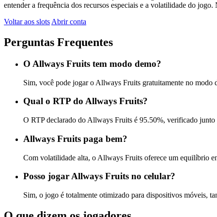
entender a frequência dos recursos especiais e a volatilidade do jogo
Voltar aos slots
Abrir conta
Perguntas Frequentes
O Allways Fruits tem modo demo?
Sim, você pode jogar o Allways Fruits gratuitamente no modo d
Qual o RTP do Allways Fruits?
O RTP declarado do Allways Fruits é 95.50%, verificado junto
Allways Fruits paga bem?
Com volatilidade alta, o Allways Fruits oferece um equilíbrio e
Posso jogar Allways Fruits no celular?
Sim, o jogo é totalmente otimizado para dispositivos móveis, t
O que dizem os jogadores