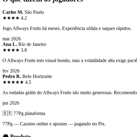
Carlos M.
São Paulo
★★★★
4.2
Jogo Allways Fruits há meses. Experiência sólida e saques rápidos.
mar 2026
Ana L.
Rio de Janeiro
★★★★
3.8
O Allways Fruits tem visual bonito, mas a volatilidade alta exige paci
fev 2026
Pedro R.
Belo Horizonte
★★★★★
4.5
As rodadas grátis do Allways Fruits são muito generosas. Recomendo
jan 2026
🇧🇷 77Pg plataforma
77Pg — Cassino online e apostas — pagando no Pix.
🎮
Produto