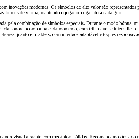
com inovações modernas. Os símbolos de alto valor são representados p
las formas de vitória, mantendo o jogador engajado a cada giro.
nada pela combinação de símbolos especiais. Durante o modo bônus, mult
ência sonora acompanha cada momento, com trilha que se intensifica dur
tphones quanto em tablets, com interface adaptável e toques responsivo
inando visual atraente com mecânicas sólidas. Recomendamos testar o m