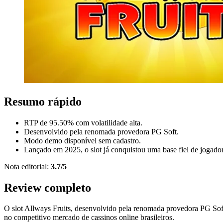
Resumo rápido
RTP de 95.50% com volatilidade alta.
Desenvolvido pela renomada provedora PG Soft.
Modo demo disponível sem cadastro.
Lançado em 2025, o slot já conquistou uma base fiel de jogador
Nota editorial:
3.7/5
Review completo
O slot Allways Fruits, desenvolvido pela renomada provedora PG Soft
no competitivo mercado de cassinos online brasileiros.