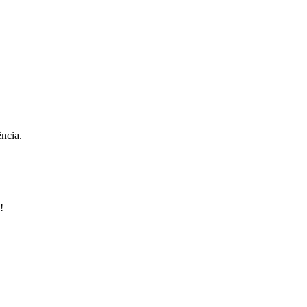
ência.
!