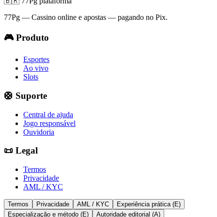
🇧🇷 77Pg plataforma
77Pg — Cassino online e apostas — pagando no Pix.
🎮
Produto
Esportes
Ao vivo
Slots
🛟
Suporte
Central de ajuda
Jogo responsável
Ouvidoria
📜
Legal
Termos
Privacidade
AML / KYC
Termos
Privacidade
AML / KYC
Experiência prática (E)
Especialização e método (E)
Autoridade editorial (A)