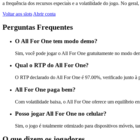
a frequência dos recursos especiais e a volatilidade do jogo. No geral
Voltar aos slots
Abrir conta
Perguntas Frequentes
O All For One tem modo demo?
Sim, você pode jogar o All For One gratuitamente no modo demo
Qual o RTP do All For One?
O RTP declarado do All For One é 97.00%, verificado junto à 
All For One paga bem?
Com volatilidade baixa, o All For One oferece um equilíbrio en
Posso jogar All For One no celular?
Sim, o jogo é totalmente otimizado para dispositivos móveis, t
O que dizem os jogadores