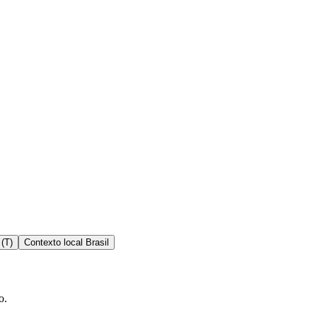
 (T)
Contexto local Brasil
o.