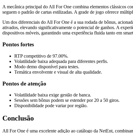
A mecânica principal do All For One combina elementos clássicos com
seguem o padrão de cartas estilizadas. A grade de jogo oferece múltip
Um dos diferenciais do All For One é a sua rodada de bônus, acionad
ativados, elevando significativamente o potencial de ganhos. A experi
dispositivos móveis, garantindo uma experiência fluida tanto em smar
Pontos fortes
RTP competitivo de 97.00%.
Volatilidade baixa adequada para diferentes perfis.
Modo demo disponível para testes.
Temática envolvente e visual de alta qualidade.
Pontos de atenção
Volatilidade baixa exige gestão de banca.
Sessões sem bônus podem se estender por 20 a 50 giros.
Disponibilidade pode variar por região.
Conclusão
All For One é uma excelente adição ao catálogo da NetEnt, combinan