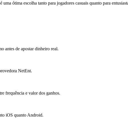
, é uma ótima escolha tanto para jogadores casuais quanto para entusias
 antes de apostar dinheiro real.
provedora NetEnt.
tre frequência e valor dos ganhos.
anto iOS quanto Android.