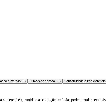
zação e método (E)
Autoridade editorial (A)
Confiabilidade e transparência
ta comercial é garantida e as condições exibidas podem mudar sem avis