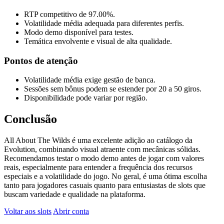
RTP competitivo de 97.00%.
Volatilidade média adequada para diferentes perfis.
Modo demo disponível para testes.
Temática envolvente e visual de alta qualidade.
Pontos de atenção
Volatilidade média exige gestão de banca.
Sessões sem bônus podem se estender por 20 a 50 giros.
Disponibilidade pode variar por região.
Conclusão
All About The Wilds é uma excelente adição ao catálogo da
Evolution, combinando visual atraente com mecânicas sólidas.
Recomendamos testar o modo demo antes de jogar com valores
reais, especialmente para entender a frequência dos recursos
especiais e a volatilidade do jogo. No geral, é uma ótima escolha
tanto para jogadores casuais quanto para entusiastas de slots que
buscam variedade e qualidade na plataforma.
Voltar aos slots
Abrir conta