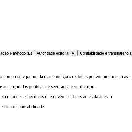
zação e método (E)
Autoridade editorial (A)
Confiabilidade e transparência
ta comercial é garantida e as condições exibidas podem mudar sem avis
e aceitação das políticas de segurança e verificação.
zo e limites específicos que devem ser lidos antes da adesão.
ue com responsabilidade.