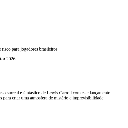
risco para jogadores brasileiros.
to:
2026
so surreal e fantástico de Lewis Carroll com este lançamento
s para criar uma atmosfera de mistério e imprevisibilidade