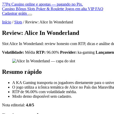
77Pg
Cassino online e apostas — pagando no Pix.
Cassino
Bônus
Slots
Poker & Roulette
Jogos em alta
VIP
FAQ
Cadastrar grátis
Início
/
Slots
/
Review: Alice In Wonderland
Review: Alice In Wonderland
Slot Alice In Wonderland: review honesto com RTP, dicas e análise de 
Volatilidade:
Média
RTP:
96.00%
Provider:
ka-gaming
Lançamen
Resumo rápido
A KA Gaming transporta os jogadores diretamente para o univer
O jogo utiliza a icônica temática de Alice no País das Maravilha
RTP de 96.00% com volatilidade média.
Modo demo disponível sem cadastro.
Nota editorial:
4.0/5