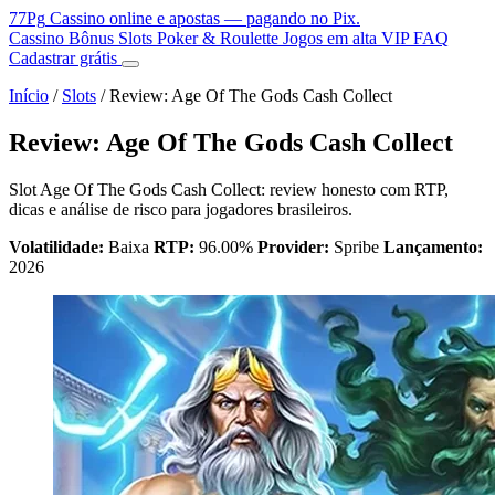
77Pg
Cassino online e apostas — pagando no Pix.
Cassino
Bônus
Slots
Poker & Roulette
Jogos em alta
VIP
FAQ
Cadastrar grátis
Início
/
Slots
/
Review: Age Of The Gods Cash Collect
Review: Age Of The Gods Cash Collect
Slot Age Of The Gods Cash Collect: review honesto com RTP,
dicas e análise de risco para jogadores brasileiros.
Volatilidade:
Baixa
RTP:
96.00%
Provider:
Spribe
Lançamento:
2026