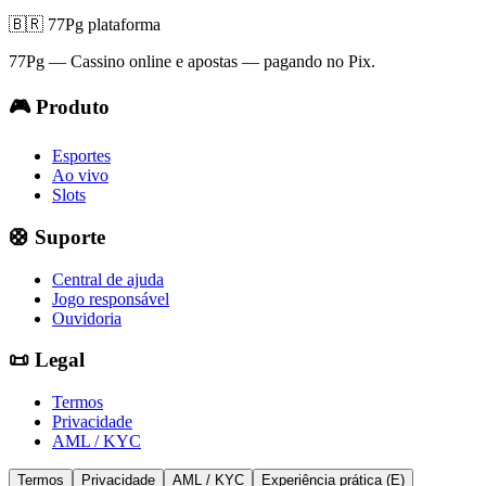
🇧🇷 77Pg plataforma
77Pg — Cassino online e apostas — pagando no Pix.
🎮
Produto
Esportes
Ao vivo
Slots
🛟
Suporte
Central de ajuda
Jogo responsável
Ouvidoria
📜
Legal
Termos
Privacidade
AML / KYC
Termos
Privacidade
AML / KYC
Experiência prática (E)