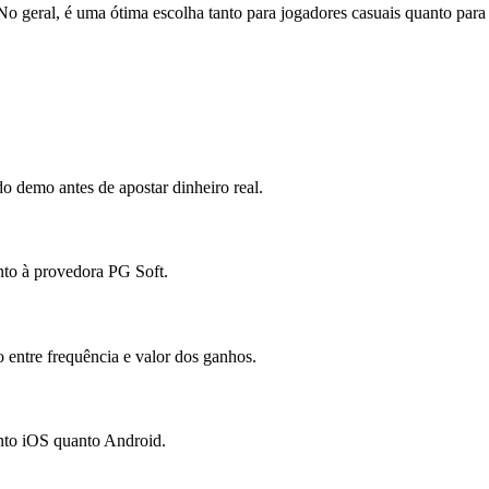
. No geral, é uma ótima escolha tanto para jogadores casuais quanto para
 demo antes de apostar dinheiro real.
nto à provedora PG Soft.
o entre frequência e valor dos ganhos.
anto iOS quanto Android.