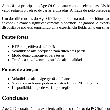
A mecânica principal do Age Of Cleopatra combina elementos clássico
valor seguem o padrão de cartas estilizadas. A grade de jogo oferece 
Um dos diferenciais do Age Of Cleopatra é a sua rodada de bônus, ac
ativados, elevando significativamente o potencial de ganhos. A experi
dispositivos móveis, garantindo uma experiência fluida tanto em smar
Pontos fortes
RTP competitivo de 95.50%.
Volatilidade alta adequada para diferentes perfis.
Modo demo disponível para testes.
Temática envolvente e visual de alta qualidade.
Pontos de atenção
Volatilidade alta exige gestão de banca.
Sessões sem bônus podem se estender por 20 a 50 giros.
Disponibilidade pode variar por região.
Conclusão
Age Of Cleopatra é uma excelente adição ao catálogo da PG Soft, co