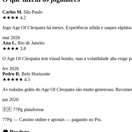
Carlos M.
São Paulo
★★★★
4.2
Jogo Age Of Cleopatra há meses. Experiência sólida e saques rápidos
mar 2026
Ana L.
Rio de Janeiro
★★★★
3.8
O Age Of Cleopatra tem visual bonito, mas a volatilidade alta exige p
fev 2026
Pedro R.
Belo Horizonte
★★★★★
4.5
As rodadas grátis do Age Of Cleopatra são muito generosas. Recome
jan 2026
🇧🇷 77Pg plataforma
77Pg — Cassino online e apostas — pagando no Pix.
🎮
Produto