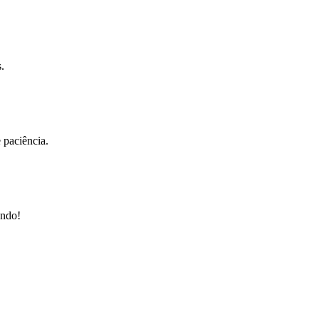
.
 paciência.
endo!