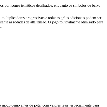
os por ícones temáticos detalhados, enquanto os símbolos de baixo
multiplicadores progressivos e rodadas grátis adicionais podem ser
ante as rodadas de alta tensão. O jogo foi totalmente otimizado para
s.
 modo demo antes de jogar com valores reais, especialmente para