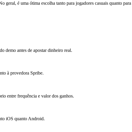
. No geral, é uma ótima escolha tanto para jogadores casuais quanto para
o demo antes de apostar dinheiro real.
nto à provedora Spribe.
rio entre frequência e valor dos ganhos.
anto iOS quanto Android.