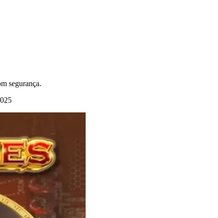
com segurança.
025