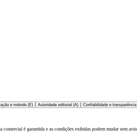
zação e método (E)
Autoridade editorial (A)
Confiabilidade e transparência
ta comercial é garantida e as condições exibidas podem mudar sem avis