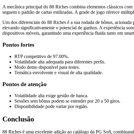
A mecânica principal do 88 Riches combina elementos clássicos com i
seguem o padrão de cartas estilizadas. A grade de jogo oferece múltip
Um dos diferenciais do 88 Riches é a sua rodada de bônus, acionada p
elevando significativamente o potencial de ganhos. A experiência son
dispositivos móveis, garantindo uma experiência fluida tanto em smar
Pontos fortes
RTP competitivo de 97.00%.
Volatilidade alta adequada para diferentes perfis.
Modo demo disponível para testes.
Temática envolvente e visual de alta qualidade.
Pontos de atenção
Volatilidade alta exige gestão de banca.
Sessões sem bônus podem se estender por 20 a 50 giros.
Disponibilidade pode variar por região.
Conclusão
88 Riches é uma excelente adição ao catálogo da PG Soft, combinand