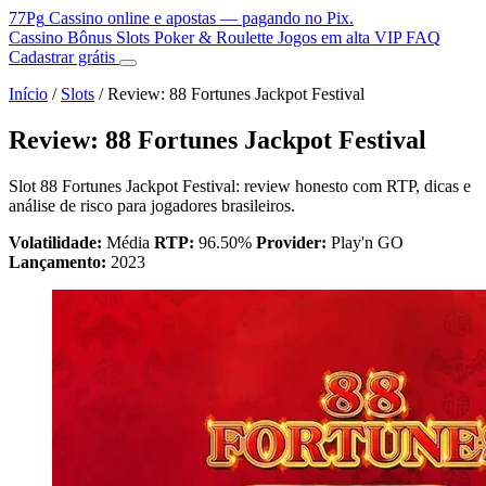
77Pg
Cassino online e apostas — pagando no Pix.
Cassino
Bônus
Slots
Poker & Roulette
Jogos em alta
VIP
FAQ
Cadastrar grátis
Início
/
Slots
/
Review: 88 Fortunes Jackpot Festival
Review: 88 Fortunes Jackpot Festival
Slot 88 Fortunes Jackpot Festival: review honesto com RTP, dicas e
análise de risco para jogadores brasileiros.
Volatilidade:
Média
RTP:
96.50%
Provider:
Play'n GO
Lançamento:
2023