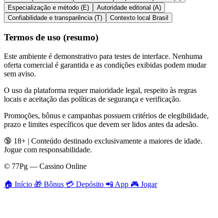
Especialização e método (E)
Autoridade editorial (A)
Confiabilidade e transparência (T)
Contexto local Brasil
Termos de uso (resumo)
Este ambiente é demonstrativo para testes de interface. Nenhuma
oferta comercial é garantida e as condições exibidas podem mudar
sem aviso.
O uso da plataforma requer maioridade legal, respeito às regras
locais e aceitação das políticas de segurança e verificação.
Promoções, bônus e campanhas possuem critérios de elegibilidade,
prazo e limites específicos que devem ser lidos antes da adesão.
🔞 18+ | Conteúdo destinado exclusivamente a maiores de idade.
Jogue com responsabilidade.
© 77Pg — Cassino Online
🏠
Início
🎁
Bônus
💳
Depósito
📲
App
🎮
Jogar