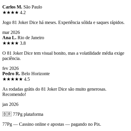
Carlos M.
São Paulo
★★★★
4.2
Jogo 81 Joker Dice há meses. Experiência sólida e saques rápidos.
mar 2026
Ana L.
Rio de Janeiro
★★★★
3.8
O 81 Joker Dice tem visual bonito, mas a volatilidade média exige
paciência.
fev 2026
Pedro R.
Belo Horizonte
★★★★★
4.5
As rodadas grátis do 81 Joker Dice são muito generosas.
Recomendo!
jan 2026
🇧🇷 77Pg plataforma
77Pg — Cassino online e apostas — pagando no Pix.