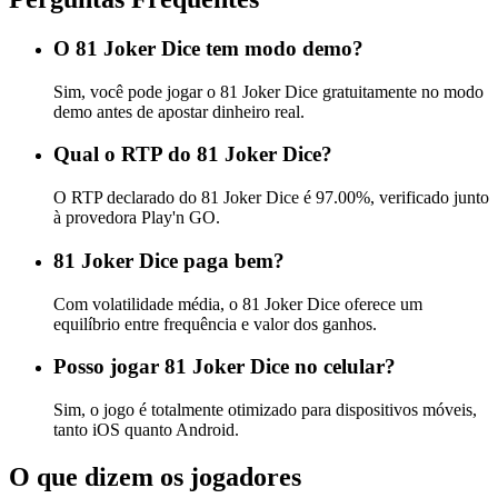
O 81 Joker Dice tem modo demo?
Sim, você pode jogar o 81 Joker Dice gratuitamente no modo
demo antes de apostar dinheiro real.
Qual o RTP do 81 Joker Dice?
O RTP declarado do 81 Joker Dice é 97.00%, verificado junto
à provedora Play'n GO.
81 Joker Dice paga bem?
Com volatilidade média, o 81 Joker Dice oferece um
equilíbrio entre frequência e valor dos ganhos.
Posso jogar 81 Joker Dice no celular?
Sim, o jogo é totalmente otimizado para dispositivos móveis,
tanto iOS quanto Android.
O que dizem os jogadores