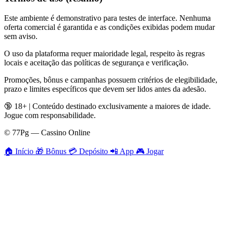
Este ambiente é demonstrativo para testes de interface. Nenhuma
oferta comercial é garantida e as condições exibidas podem mudar
sem aviso.
O uso da plataforma requer maioridade legal, respeito às regras
locais e aceitação das políticas de segurança e verificação.
Promoções, bônus e campanhas possuem critérios de elegibilidade,
prazo e limites específicos que devem ser lidos antes da adesão.
🔞 18+ | Conteúdo destinado exclusivamente a maiores de idade.
Jogue com responsabilidade.
© 77Pg — Cassino Online
🏠
Início
🎁
Bônus
💳
Depósito
📲
App
🎮
Jogar