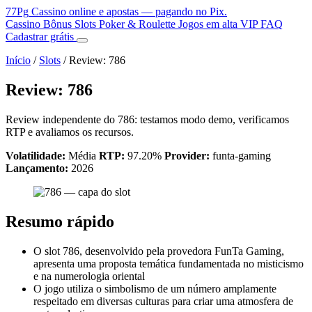
77Pg
Cassino online e apostas — pagando no Pix.
Cassino
Bônus
Slots
Poker & Roulette
Jogos em alta
VIP
FAQ
Cadastrar grátis
Início
/
Slots
/
Review: 786
Review: 786
Review independente do 786: testamos modo demo, verificamos
RTP e avaliamos os recursos.
Volatilidade:
Média
RTP:
97.20%
Provider:
funta-gaming
Lançamento:
2026
Resumo rápido
O slot 786, desenvolvido pela provedora FunTa Gaming,
apresenta uma proposta temática fundamentada no misticismo
e na numerologia oriental
O jogo utiliza o simbolismo de um número amplamente
respeitado em diversas culturas para criar uma atmosfera de