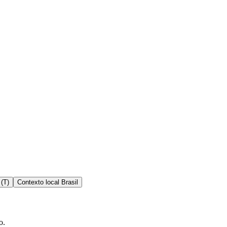
 (T)
Contexto local Brasil
o.