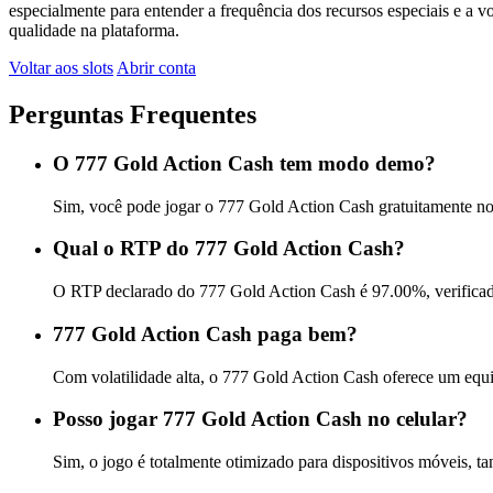
especialmente para entender a frequência dos recursos especiais e a v
qualidade na plataforma.
Voltar aos slots
Abrir conta
Perguntas Frequentes
O 777 Gold Action Cash tem modo demo?
Sim, você pode jogar o 777 Gold Action Cash gratuitamente no
Qual o RTP do 777 Gold Action Cash?
O RTP declarado do 777 Gold Action Cash é 97.00%, verificado
777 Gold Action Cash paga bem?
Com volatilidade alta, o 777 Gold Action Cash oferece um equil
Posso jogar 777 Gold Action Cash no celular?
Sim, o jogo é totalmente otimizado para dispositivos móveis, t