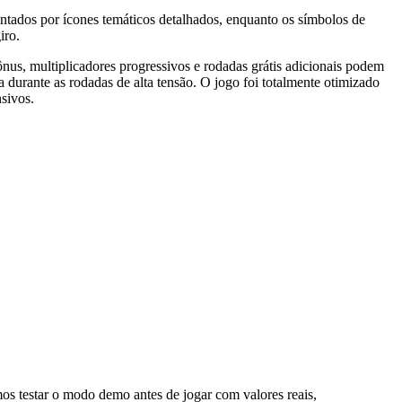
tados por ícones temáticos detalhados, enquanto os símbolos de
iro.
us, multiplicadores progressivos e rodadas grátis adicionais podem
 durante as rodadas de alta tensão. O jogo foi totalmente otimizado
sivos.
s testar o modo demo antes de jogar com valores reais,