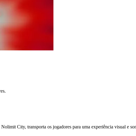
es.
olimit City, transporta os jogadores para uma experiência visual e s
.