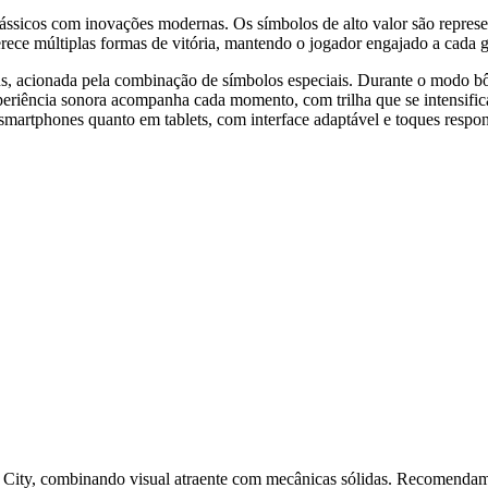
ssicos com inovações modernas. Os símbolos de alto valor são represen
erece múltiplas formas de vitória, mantendo o jogador engajado a cada g
, acionada pela combinação de símbolos especiais. Durante o modo bôn
periência sonora acompanha cada momento, com trilha que se intensifica
 smartphones quanto em tablets, com interface adaptável e toques respon
 City, combinando visual atraente com mecânicas sólidas. Recomendamo