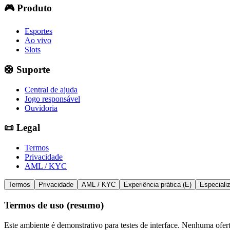
🎮
Produto
Esportes
Ao vivo
Slots
🛟
Suporte
Central de ajuda
Jogo responsável
Ouvidoria
📜
Legal
Termos
Privacidade
AML / KYC
Termos
Privacidade
AML / KYC
Experiência prática (E)
Especiali
Termos de uso (resumo)
Este ambiente é demonstrativo para testes de interface. Nenhuma ofer