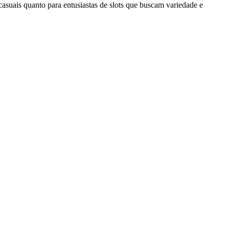
 casuais quanto para entusiastas de slots que buscam variedade e