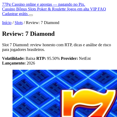
77Pg
Cassino online e apostas — pagando no Pix.
Cassino
Bônus
Slots
Poker & Roulette
Jogos em alta
VIP
FAQ
Cadastrar grátis
Início
/
Slots
/
Review: 7 Diamond
Review: 7 Diamond
Slot 7 Diamond: review honesto com RTP, dicas e análise de risco
para jogadores brasileiros.
Volatilidade:
Baixa
RTP:
95.50%
Provider:
NetEnt
Lançamento:
2026