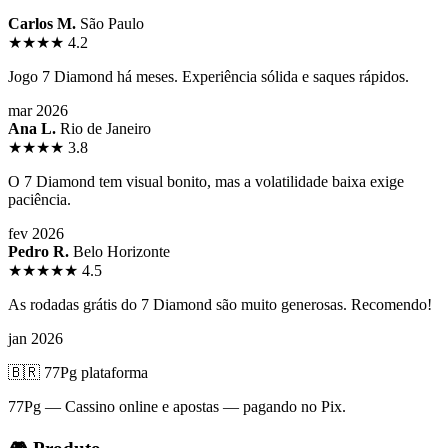
Carlos M.
São Paulo
★★★★
4.2
Jogo 7 Diamond há meses. Experiência sólida e saques rápidos.
mar 2026
Ana L.
Rio de Janeiro
★★★★
3.8
O 7 Diamond tem visual bonito, mas a volatilidade baixa exige
paciência.
fev 2026
Pedro R.
Belo Horizonte
★★★★★
4.5
As rodadas grátis do 7 Diamond são muito generosas. Recomendo!
jan 2026
🇧🇷 77Pg plataforma
77Pg — Cassino online e apostas — pagando no Pix.