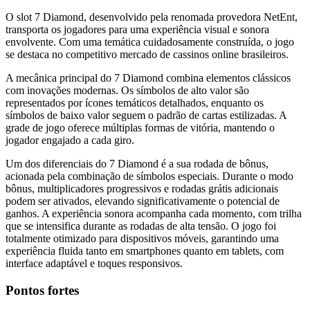
O slot 7 Diamond, desenvolvido pela renomada provedora NetEnt,
transporta os jogadores para uma experiência visual e sonora
envolvente. Com uma temática cuidadosamente construída, o jogo
se destaca no competitivo mercado de cassinos online brasileiros.
A mecânica principal do 7 Diamond combina elementos clássicos
com inovações modernas. Os símbolos de alto valor são
representados por ícones temáticos detalhados, enquanto os
símbolos de baixo valor seguem o padrão de cartas estilizadas. A
grade de jogo oferece múltiplas formas de vitória, mantendo o
jogador engajado a cada giro.
Um dos diferenciais do 7 Diamond é a sua rodada de bônus,
acionada pela combinação de símbolos especiais. Durante o modo
bônus, multiplicadores progressivos e rodadas grátis adicionais
podem ser ativados, elevando significativamente o potencial de
ganhos. A experiência sonora acompanha cada momento, com trilha
que se intensifica durante as rodadas de alta tensão. O jogo foi
totalmente otimizado para dispositivos móveis, garantindo uma
experiência fluida tanto em smartphones quanto em tablets, com
interface adaptável e toques responsivos.
Pontos fortes