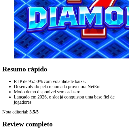
Resumo rápido
RTP de 95.50% com volatilidade baixa.
Desenvolvido pela renomada provedora NetEnt.
Modo demo disponível sem cadastro.
Lançado em 2026, o slot já conquistou uma base fiel de
jogadores.
Nota editorial:
3.5/5
Review completo