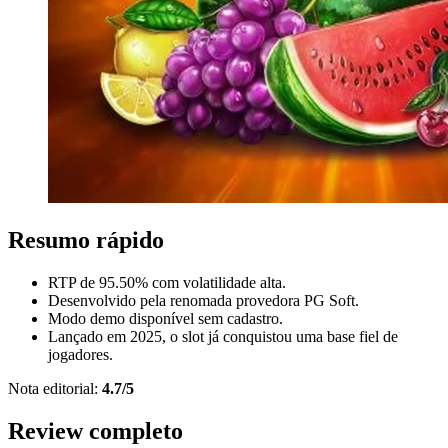
Resumo rápido
RTP de 95.50% com volatilidade alta.
Desenvolvido pela renomada provedora PG Soft.
Modo demo disponível sem cadastro.
Lançado em 2025, o slot já conquistou uma base fiel de
jogadores.
Nota editorial:
4.7/5
Review completo