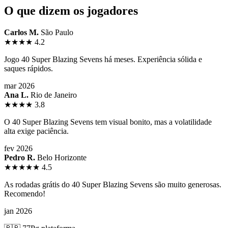
O que dizem os jogadores
Carlos M.
São Paulo
★★★★
4.2
Jogo 40 Super Blazing Sevens há meses. Experiência sólida e
saques rápidos.
mar 2026
Ana L.
Rio de Janeiro
★★★★
3.8
O 40 Super Blazing Sevens tem visual bonito, mas a volatilidade
alta exige paciência.
fev 2026
Pedro R.
Belo Horizonte
★★★★★
4.5
As rodadas grátis do 40 Super Blazing Sevens são muito generosas.
Recomendo!
jan 2026