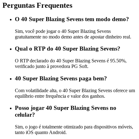
Perguntas Frequentes
O 40 Super Blazing Sevens tem modo demo?
Sim, você pode jogar o 40 Super Blazing Sevens
gratuitamente no modo demo antes de apostar dinheiro real.
Qual o RTP do 40 Super Blazing Sevens?
O RTP declarado do 40 Super Blazing Sevens é 95.50%,
verificado junto à provedora PG Soft.
40 Super Blazing Sevens paga bem?
Com volatilidade alta, o 40 Super Blazing Sevens oferece um
equilíbrio entre frequência e valor dos ganhos.
Posso jogar 40 Super Blazing Sevens no
celular?
Sim, o jogo é totalmente otimizado para dispositivos móveis,
tanto iOS quanto Android.