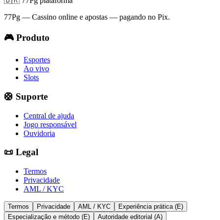
🇧🇷 77Pg plataforma
77Pg — Cassino online e apostas — pagando no Pix.
🎮
Produto
Esportes
Ao vivo
Slots
🛟
Suporte
Central de ajuda
Jogo responsável
Ouvidoria
📜
Legal
Termos
Privacidade
AML / KYC
Termos
Privacidade
AML / KYC
Experiência prática (E)
Especialização e método (E)
Autoridade editorial (A)