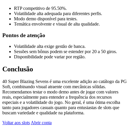
RTP competitivo de 95.50%.
Volatilidade alta adequada para diferentes perfis.
Modo demo disponível para testes.
Temática envolvente e visual de alta qualidade.
Pontos de atenção
Volatilidade alta exige gestão de banca.
Sessões sem bônus podem se estender por 20 a 50 giros.
Disponibilidade pode variar por região.
Conclusão
40 Super Blazing Sevens é uma excelente adição ao catálogo da PG
Soft, combinando visual atraente com mecânicas sólidas.
Recomendamos testar o modo demo antes de jogar com valores
reais, especialmente para entender a frequência dos recursos
especiais e a volatilidade do jogo. No geral, é uma ótima escolha
tanto para jogadores casuais quanto para entusiastas de slots que
buscam variedade e qualidade na plataforma.
Voltar aos slots
Abrir conta