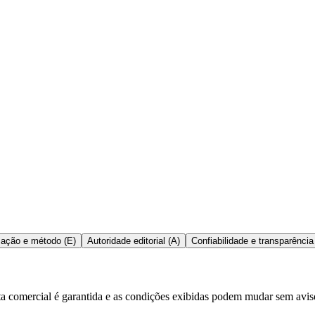
zação e método (E)
Autoridade editorial (A)
Confiabilidade e transparência
ta comercial é garantida e as condições exibidas podem mudar sem avis