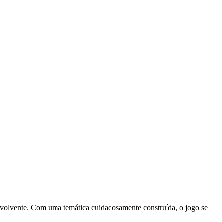
nvolvente. Com uma temática cuidadosamente construída, o jogo se