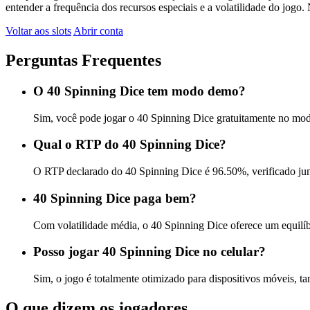
entender a frequência dos recursos especiais e a volatilidade do jogo
Voltar aos slots
Abrir conta
Perguntas Frequentes
O 40 Spinning Dice tem modo demo?
Sim, você pode jogar o 40 Spinning Dice gratuitamente no modo
Qual o RTP do 40 Spinning Dice?
O RTP declarado do 40 Spinning Dice é 96.50%, verificado ju
40 Spinning Dice paga bem?
Com volatilidade média, o 40 Spinning Dice oferece um equilíbr
Posso jogar 40 Spinning Dice no celular?
Sim, o jogo é totalmente otimizado para dispositivos móveis, t
O que dizem os jogadores