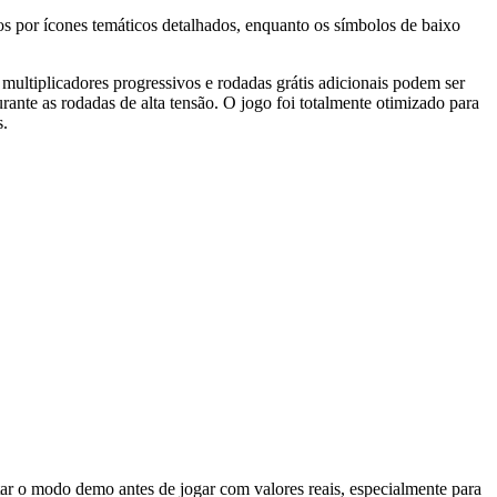
s por ícones temáticos detalhados, enquanto os símbolos de baixo
ultiplicadores progressivos e rodadas grátis adicionais podem ser
ante as rodadas de alta tensão. O jogo foi totalmente otimizado para
s.
r o modo demo antes de jogar com valores reais, especialmente para