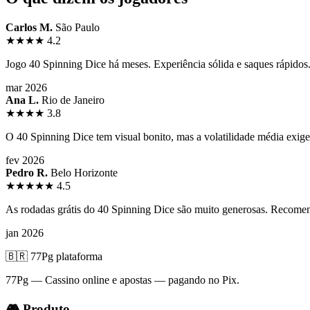
Carlos M.
São Paulo
★★★★
4.2
Jogo 40 Spinning Dice há meses. Experiência sólida e saques rápidos
mar 2026
Ana L.
Rio de Janeiro
★★★★
3.8
O 40 Spinning Dice tem visual bonito, mas a volatilidade média exige
fev 2026
Pedro R.
Belo Horizonte
★★★★★
4.5
As rodadas grátis do 40 Spinning Dice são muito generosas. Recome
jan 2026
🇧🇷 77Pg plataforma
77Pg — Cassino online e apostas — pagando no Pix.
🎮
Produto