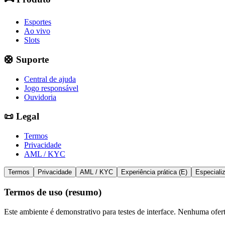
Esportes
Ao vivo
Slots
🛟
Suporte
Central de ajuda
Jogo responsável
Ouvidoria
📜
Legal
Termos
Privacidade
AML / KYC
Termos
Privacidade
AML / KYC
Experiência prática (E)
Especiali
Termos de uso (resumo)
Este ambiente é demonstrativo para testes de interface. Nenhuma ofer