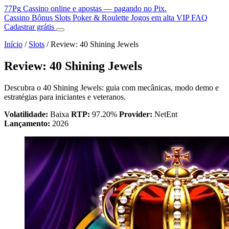
77Pg
Cassino online e apostas — pagando no Pix.
Cassino
Bônus
Slots
Poker & Roulette
Jogos em alta
VIP
FAQ
Cadastrar grátis
Início
/
Slots
/
Review: 40 Shining Jewels
Review: 40 Shining Jewels
Descubra o 40 Shining Jewels: guia com mecânicas, modo demo e
estratégias para iniciantes e veteranos.
Volatilidade:
Baixa
RTP:
97.20%
Provider:
NetEnt
Lançamento:
2026