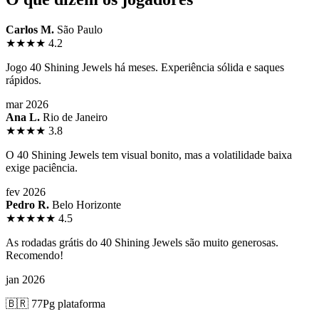
Carlos M.
São Paulo
★★★★
4.2
Jogo 40 Shining Jewels há meses. Experiência sólida e saques
rápidos.
mar 2026
Ana L.
Rio de Janeiro
★★★★
3.8
O 40 Shining Jewels tem visual bonito, mas a volatilidade baixa
exige paciência.
fev 2026
Pedro R.
Belo Horizonte
★★★★★
4.5
As rodadas grátis do 40 Shining Jewels são muito generosas.
Recomendo!
jan 2026
🇧🇷 77Pg plataforma