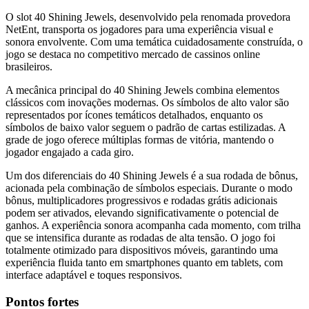
O slot 40 Shining Jewels, desenvolvido pela renomada provedora
NetEnt, transporta os jogadores para uma experiência visual e
sonora envolvente. Com uma temática cuidadosamente construída, o
jogo se destaca no competitivo mercado de cassinos online
brasileiros.
A mecânica principal do 40 Shining Jewels combina elementos
clássicos com inovações modernas. Os símbolos de alto valor são
representados por ícones temáticos detalhados, enquanto os
símbolos de baixo valor seguem o padrão de cartas estilizadas. A
grade de jogo oferece múltiplas formas de vitória, mantendo o
jogador engajado a cada giro.
Um dos diferenciais do 40 Shining Jewels é a sua rodada de bônus,
acionada pela combinação de símbolos especiais. Durante o modo
bônus, multiplicadores progressivos e rodadas grátis adicionais
podem ser ativados, elevando significativamente o potencial de
ganhos. A experiência sonora acompanha cada momento, com trilha
que se intensifica durante as rodadas de alta tensão. O jogo foi
totalmente otimizado para dispositivos móveis, garantindo uma
experiência fluida tanto em smartphones quanto em tablets, com
interface adaptável e toques responsivos.
Pontos fortes