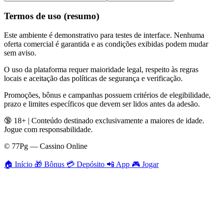
Termos de uso (resumo)
Este ambiente é demonstrativo para testes de interface. Nenhuma
oferta comercial é garantida e as condições exibidas podem mudar
sem aviso.
O uso da plataforma requer maioridade legal, respeito às regras
locais e aceitação das políticas de segurança e verificação.
Promoções, bônus e campanhas possuem critérios de elegibilidade,
prazo e limites específicos que devem ser lidos antes da adesão.
🔞 18+ | Conteúdo destinado exclusivamente a maiores de idade.
Jogue com responsabilidade.
© 77Pg — Cassino Online
🏠
Início
🎁
Bônus
💳
Depósito
📲
App
🎮
Jogar