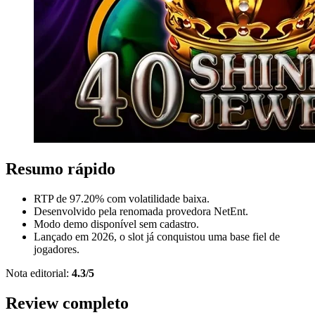
Resumo rápido
RTP de 97.20% com volatilidade baixa.
Desenvolvido pela renomada provedora NetEnt.
Modo demo disponível sem cadastro.
Lançado em 2026, o slot já conquistou uma base fiel de
jogadores.
Nota editorial:
4.3/5
Review completo