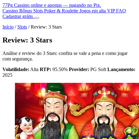
77Pg
Cassino online e apostas — pagando no Pix.
Cassino
Bônus
Slots
Poker & Roulette
Jogos em alta
VIP
FAQ
Cadastrar grátis
Início
/
Slots
/
Review: 3 Stars
Review: 3 Stars
Análise e review do 3 Stars: confira se vale a pena e como jogar
com segurança.
Volatilidade:
Alta
RTP:
95.50%
Provider:
PG Soft
Lançamento:
2025