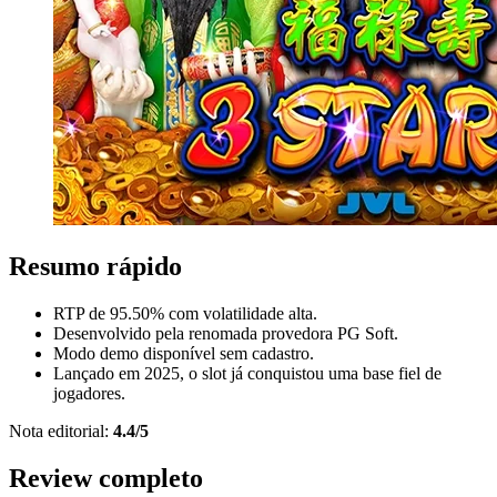
Resumo rápido
RTP de 95.50% com volatilidade alta.
Desenvolvido pela renomada provedora PG Soft.
Modo demo disponível sem cadastro.
Lançado em 2025, o slot já conquistou uma base fiel de
jogadores.
Nota editorial:
4.4/5
Review completo