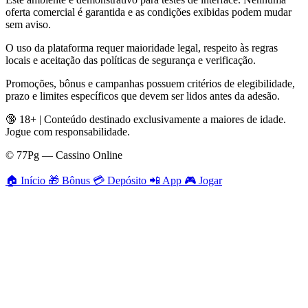
oferta comercial é garantida e as condições exibidas podem mudar
sem aviso.
O uso da plataforma requer maioridade legal, respeito às regras
locais e aceitação das políticas de segurança e verificação.
Promoções, bônus e campanhas possuem critérios de elegibilidade,
prazo e limites específicos que devem ser lidos antes da adesão.
🔞 18+ | Conteúdo destinado exclusivamente a maiores de idade.
Jogue com responsabilidade.
© 77Pg — Cassino Online
🏠
Início
🎁
Bônus
💳
Depósito
📲
App
🎮
Jogar