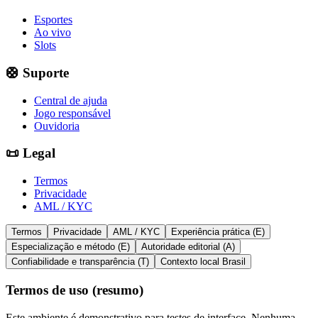
Esportes
Ao vivo
Slots
🛟
Suporte
Central de ajuda
Jogo responsável
Ouvidoria
📜
Legal
Termos
Privacidade
AML / KYC
Termos
Privacidade
AML / KYC
Experiência prática (E)
Especialização e método (E)
Autoridade editorial (A)
Confiabilidade e transparência (T)
Contexto local Brasil
Termos de uso (resumo)
Este ambiente é demonstrativo para testes de interface. Nenhuma