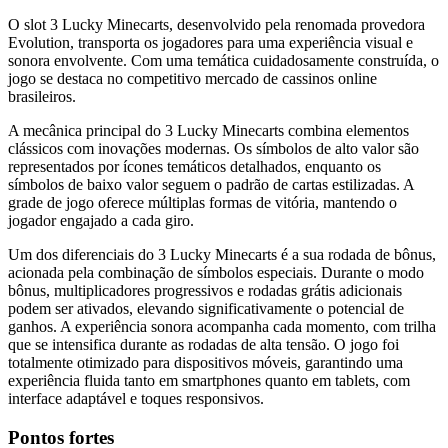
O slot 3 Lucky Minecarts, desenvolvido pela renomada provedora
Evolution, transporta os jogadores para uma experiência visual e
sonora envolvente. Com uma temática cuidadosamente construída, o
jogo se destaca no competitivo mercado de cassinos online
brasileiros.
A mecânica principal do 3 Lucky Minecarts combina elementos
clássicos com inovações modernas. Os símbolos de alto valor são
representados por ícones temáticos detalhados, enquanto os
símbolos de baixo valor seguem o padrão de cartas estilizadas. A
grade de jogo oferece múltiplas formas de vitória, mantendo o
jogador engajado a cada giro.
Um dos diferenciais do 3 Lucky Minecarts é a sua rodada de bônus,
acionada pela combinação de símbolos especiais. Durante o modo
bônus, multiplicadores progressivos e rodadas grátis adicionais
podem ser ativados, elevando significativamente o potencial de
ganhos. A experiência sonora acompanha cada momento, com trilha
que se intensifica durante as rodadas de alta tensão. O jogo foi
totalmente otimizado para dispositivos móveis, garantindo uma
experiência fluida tanto em smartphones quanto em tablets, com
interface adaptável e toques responsivos.
Pontos fortes