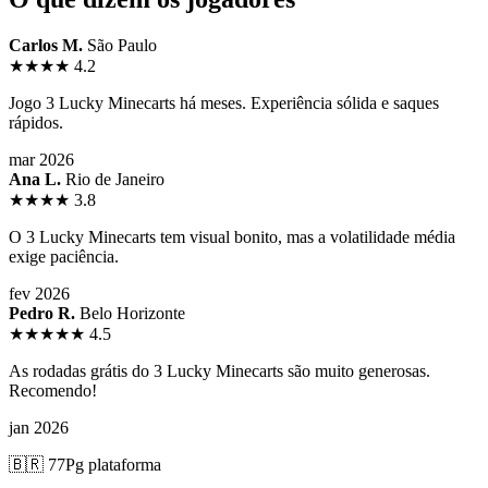
Carlos M.
São Paulo
★★★★
4.2
Jogo 3 Lucky Minecarts há meses. Experiência sólida e saques
rápidos.
mar 2026
Ana L.
Rio de Janeiro
★★★★
3.8
O 3 Lucky Minecarts tem visual bonito, mas a volatilidade média
exige paciência.
fev 2026
Pedro R.
Belo Horizonte
★★★★★
4.5
As rodadas grátis do 3 Lucky Minecarts são muito generosas.
Recomendo!
jan 2026
🇧🇷 77Pg plataforma