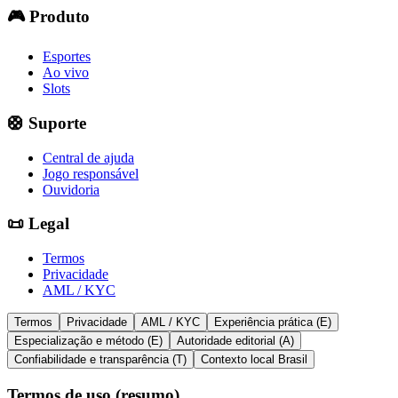
🎮
Produto
Esportes
Ao vivo
Slots
🛟
Suporte
Central de ajuda
Jogo responsável
Ouvidoria
📜
Legal
Termos
Privacidade
AML / KYC
Termos
Privacidade
AML / KYC
Experiência prática (E)
Especialização e método (E)
Autoridade editorial (A)
Confiabilidade e transparência (T)
Contexto local Brasil
Termos de uso (resumo)