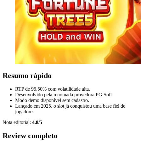
Resumo rápido
RTP de 95.50% com volatilidade alta.
Desenvolvido pela renomada provedora PG Soft.
Modo demo disponível sem cadastro.
Lançado em 2025, o slot já conquistou uma base fiel de
jogadores.
Nota editorial:
4.8/5
Review completo