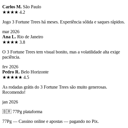
Carlos M.
São Paulo
★★★★
4.2
Jogo 3 Fortune Trees há meses. Experiência sólida e saques rápidos.
mar 2026
Ana L.
Rio de Janeiro
★★★★
3.8
O 3 Fortune Trees tem visual bonito, mas a volatilidade alta exige
paciência.
fev 2026
Pedro R.
Belo Horizonte
★★★★★
4.5
As rodadas grátis do 3 Fortune Trees são muito generosas.
Recomendo!
jan 2026
🇧🇷 77Pg plataforma
77Pg — Cassino online e apostas — pagando no Pix.