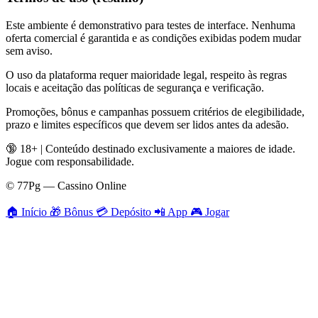
Este ambiente é demonstrativo para testes de interface. Nenhuma
oferta comercial é garantida e as condições exibidas podem mudar
sem aviso.
O uso da plataforma requer maioridade legal, respeito às regras
locais e aceitação das políticas de segurança e verificação.
Promoções, bônus e campanhas possuem critérios de elegibilidade,
prazo e limites específicos que devem ser lidos antes da adesão.
🔞 18+ | Conteúdo destinado exclusivamente a maiores de idade.
Jogue com responsabilidade.
© 77Pg — Cassino Online
🏠
Início
🎁
Bônus
💳
Depósito
📲
App
🎮
Jogar