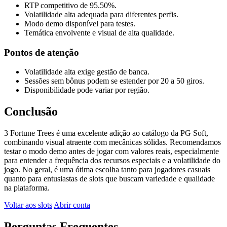
RTP competitivo de 95.50%.
Volatilidade alta adequada para diferentes perfis.
Modo demo disponível para testes.
Temática envolvente e visual de alta qualidade.
Pontos de atenção
Volatilidade alta exige gestão de banca.
Sessões sem bônus podem se estender por 20 a 50 giros.
Disponibilidade pode variar por região.
Conclusão
3 Fortune Trees é uma excelente adição ao catálogo da PG Soft,
combinando visual atraente com mecânicas sólidas. Recomendamos
testar o modo demo antes de jogar com valores reais, especialmente
para entender a frequência dos recursos especiais e a volatilidade do
jogo. No geral, é uma ótima escolha tanto para jogadores casuais
quanto para entusiastas de slots que buscam variedade e qualidade
na plataforma.
Voltar aos slots
Abrir conta
Perguntas Frequentes