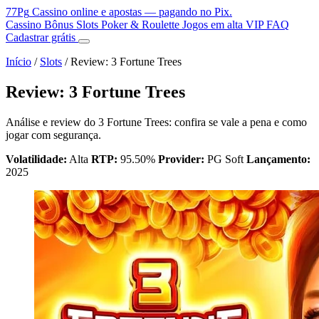
77Pg
Cassino online e apostas — pagando no Pix.
Cassino
Bônus
Slots
Poker & Roulette
Jogos em alta
VIP
FAQ
Cadastrar grátis
Início
/
Slots
/
Review: 3 Fortune Trees
Review: 3 Fortune Trees
Análise e review do 3 Fortune Trees: confira se vale a pena e como
jogar com segurança.
Volatilidade:
Alta
RTP:
95.50%
Provider:
PG Soft
Lançamento:
2025