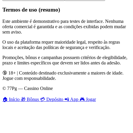
Termos de uso (resumo)
Este ambiente é demonstrativo para testes de interface. Nenhuma
oferta comercial é garantida e as condições exibidas podem mudar
sem aviso.
O uso da plataforma requer maioridade legal, respeito às regras
locais e aceitação das políticas de segurança e verificação.
Promoções, bônus e campanhas possuem critérios de elegibilidade,
prazo e limites específicos que devem ser lidos antes da adesão.
🔞 18+ | Conteúdo destinado exclusivamente a maiores de idade.
Jogue com responsabilidade.
© 77Pg — Cassino Online
🏠
Início
🎁
Bônus
💳
Depósito
📲
App
🎮
Jogar