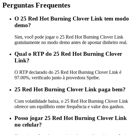
Perguntas Frequentes
O 25 Red Hot Burning Clover Link tem modo
demo?
Sim, você pode jogar o 25 Red Hot Burning Clover Link
gratuitamente no modo demo antes de apostar dinheiro real.
Qual o RTP do 25 Red Hot Burning Clover
Link?
O RTP declarado do 25 Red Hot Burning Clover Link é
97.00%, verificado junto à provedora Spribe.
25 Red Hot Burning Clover Link paga bem?
Com volatilidade baixa, o 25 Red Hot Burning Clover Link
oferece um equilíbrio entre frequência e valor dos ganhos.
Posso jogar 25 Red Hot Burning Clover Link
no celular?