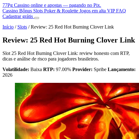
77Pg
Cassino online e apostas — pagando no Pix.
Cassino
Bônus
Slots
Poker & Roulette
Jogos em alta
VIP
FAQ
Cadastrar grátis
Início
/
Slots
/
Review: 25 Red Hot Burning Clover Link
Review: 25 Red Hot Burning Clover Link
Slot 25 Red Hot Burning Clover Link: review honesto com RTP,
dicas e análise de risco para jogadores brasileiros.
Volatilidade:
Baixa
RTP:
97.00%
Provider:
Spribe
Lançamento:
2026