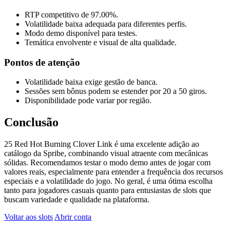
RTP competitivo de 97.00%.
Volatilidade baixa adequada para diferentes perfis.
Modo demo disponível para testes.
Temática envolvente e visual de alta qualidade.
Pontos de atenção
Volatilidade baixa exige gestão de banca.
Sessões sem bônus podem se estender por 20 a 50 giros.
Disponibilidade pode variar por região.
Conclusão
25 Red Hot Burning Clover Link é uma excelente adição ao
catálogo da Spribe, combinando visual atraente com mecânicas
sólidas. Recomendamos testar o modo demo antes de jogar com
valores reais, especialmente para entender a frequência dos recursos
especiais e a volatilidade do jogo. No geral, é uma ótima escolha
tanto para jogadores casuais quanto para entusiastas de slots que
buscam variedade e qualidade na plataforma.
Voltar aos slots
Abrir conta