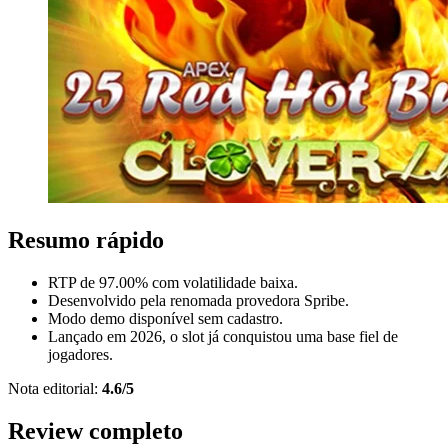
Resumo rápido
RTP de 97.00% com volatilidade baixa.
Desenvolvido pela renomada provedora Spribe.
Modo demo disponível sem cadastro.
Lançado em 2026, o slot já conquistou uma base fiel de
jogadores.
Nota editorial:
4.6/5
Review completo