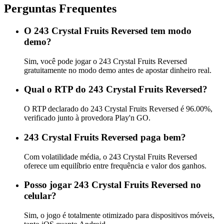
Perguntas Frequentes
O 243 Crystal Fruits Reversed tem modo
demo?
Sim, você pode jogar o 243 Crystal Fruits Reversed
gratuitamente no modo demo antes de apostar dinheiro real.
Qual o RTP do 243 Crystal Fruits Reversed?
O RTP declarado do 243 Crystal Fruits Reversed é 96.00%,
verificado junto à provedora Play'n GO.
243 Crystal Fruits Reversed paga bem?
Com volatilidade média, o 243 Crystal Fruits Reversed
oferece um equilíbrio entre frequência e valor dos ganhos.
Posso jogar 243 Crystal Fruits Reversed no
celular?
Sim, o jogo é totalmente otimizado para dispositivos móveis,