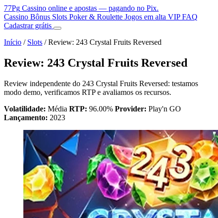
77Pg
Cassino online e apostas — pagando no Pix.
Cassino
Bônus
Slots
Poker & Roulette
Jogos em alta
VIP
FAQ
Cadastrar grátis
Início
/
Slots
/
Review: 243 Crystal Fruits Reversed
Review: 243 Crystal Fruits Reversed
Review independente do 243 Crystal Fruits Reversed: testamos
modo demo, verificamos RTP e avaliamos os recursos.
Volatilidade:
Média
RTP:
96.00%
Provider:
Play'n GO
Lançamento:
2023