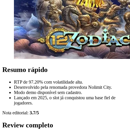
Resumo rápido
RTP de 97.20% com volatilidade alta.
Desenvolvido pela renomada provedora Nolimit City.
Modo demo disponível sem cadastro.
Lançado em 2025, o slot já conquistou uma base fiel de
jogadores.
Nota editorial:
3.7/5
Review completo