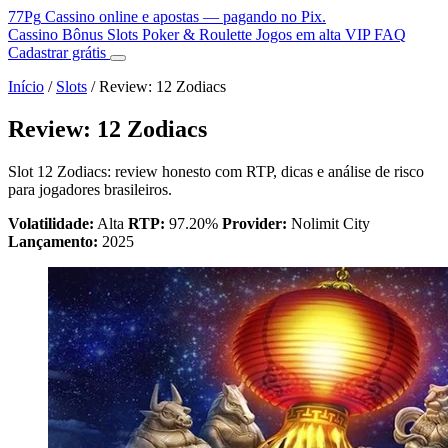
77Pg
Cassino online e apostas — pagando no Pix.
Cassino
Bônus
Slots
Poker & Roulette
Jogos em alta
VIP
FAQ
Cadastrar grátis
Início
/
Slots
/
Review: 12 Zodiacs
Review: 12 Zodiacs
Slot 12 Zodiacs: review honesto com RTP, dicas e análise de risco
para jogadores brasileiros.
Volatilidade:
Alta
RTP:
97.20%
Provider:
Nolimit City
Lançamento:
2025