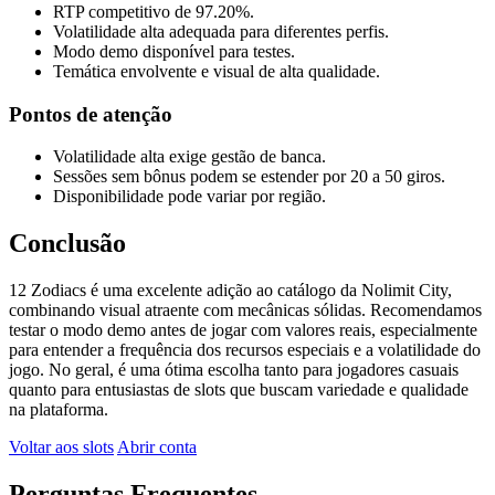
RTP competitivo de 97.20%.
Volatilidade alta adequada para diferentes perfis.
Modo demo disponível para testes.
Temática envolvente e visual de alta qualidade.
Pontos de atenção
Volatilidade alta exige gestão de banca.
Sessões sem bônus podem se estender por 20 a 50 giros.
Disponibilidade pode variar por região.
Conclusão
12 Zodiacs é uma excelente adição ao catálogo da Nolimit City,
combinando visual atraente com mecânicas sólidas. Recomendamos
testar o modo demo antes de jogar com valores reais, especialmente
para entender a frequência dos recursos especiais e a volatilidade do
jogo. No geral, é uma ótima escolha tanto para jogadores casuais
quanto para entusiastas de slots que buscam variedade e qualidade
na plataforma.
Voltar aos slots
Abrir conta
Perguntas Frequentes