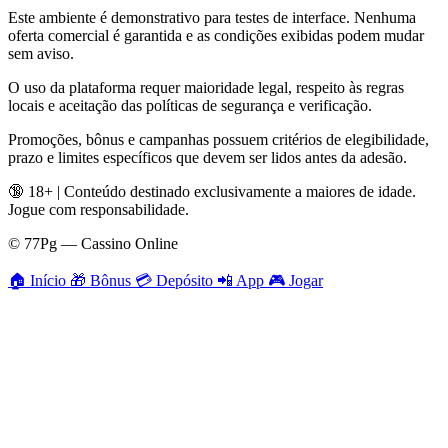
Este ambiente é demonstrativo para testes de interface. Nenhuma
oferta comercial é garantida e as condições exibidas podem mudar
sem aviso.
O uso da plataforma requer maioridade legal, respeito às regras
locais e aceitação das políticas de segurança e verificação.
Promoções, bônus e campanhas possuem critérios de elegibilidade,
prazo e limites específicos que devem ser lidos antes da adesão.
🔞 18+ | Conteúdo destinado exclusivamente a maiores de idade.
Jogue com responsabilidade.
© 77Pg — Cassino Online
🏠
Início
🎁
Bônus
💳
Depósito
📲
App
🎮
Jogar