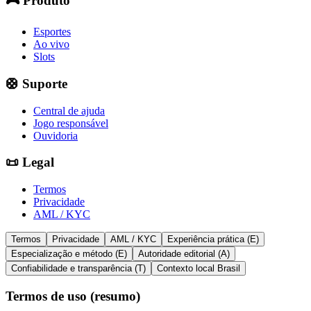
🎮
Produto
Esportes
Ao vivo
Slots
🛟
Suporte
Central de ajuda
Jogo responsável
Ouvidoria
📜
Legal
Termos
Privacidade
AML / KYC
Termos
Privacidade
AML / KYC
Experiência prática (E)
Especialização e método (E)
Autoridade editorial (A)
Confiabilidade e transparência (T)
Contexto local Brasil
Termos de uso (resumo)