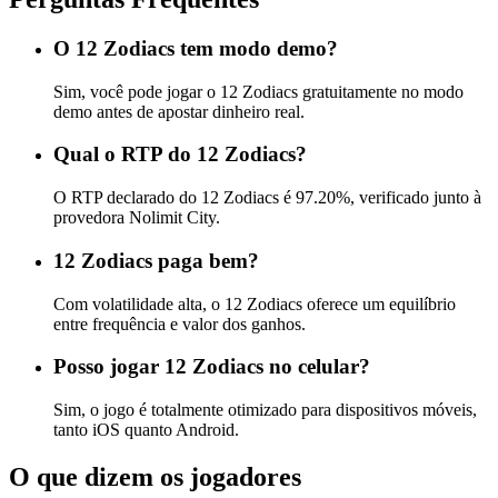
O 12 Zodiacs tem modo demo?
Sim, você pode jogar o 12 Zodiacs gratuitamente no modo
demo antes de apostar dinheiro real.
Qual o RTP do 12 Zodiacs?
O RTP declarado do 12 Zodiacs é 97.20%, verificado junto à
provedora Nolimit City.
12 Zodiacs paga bem?
Com volatilidade alta, o 12 Zodiacs oferece um equilíbrio
entre frequência e valor dos ganhos.
Posso jogar 12 Zodiacs no celular?
Sim, o jogo é totalmente otimizado para dispositivos móveis,
tanto iOS quanto Android.
O que dizem os jogadores