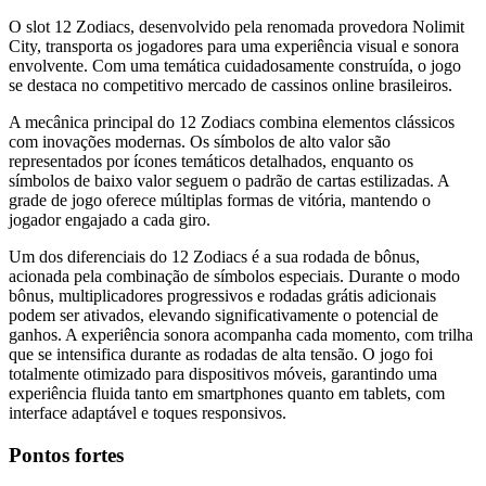
O slot 12 Zodiacs, desenvolvido pela renomada provedora Nolimit
City, transporta os jogadores para uma experiência visual e sonora
envolvente. Com uma temática cuidadosamente construída, o jogo
se destaca no competitivo mercado de cassinos online brasileiros.
A mecânica principal do 12 Zodiacs combina elementos clássicos
com inovações modernas. Os símbolos de alto valor são
representados por ícones temáticos detalhados, enquanto os
símbolos de baixo valor seguem o padrão de cartas estilizadas. A
grade de jogo oferece múltiplas formas de vitória, mantendo o
jogador engajado a cada giro.
Um dos diferenciais do 12 Zodiacs é a sua rodada de bônus,
acionada pela combinação de símbolos especiais. Durante o modo
bônus, multiplicadores progressivos e rodadas grátis adicionais
podem ser ativados, elevando significativamente o potencial de
ganhos. A experiência sonora acompanha cada momento, com trilha
que se intensifica durante as rodadas de alta tensão. O jogo foi
totalmente otimizado para dispositivos móveis, garantindo uma
experiência fluida tanto em smartphones quanto em tablets, com
interface adaptável e toques responsivos.
Pontos fortes