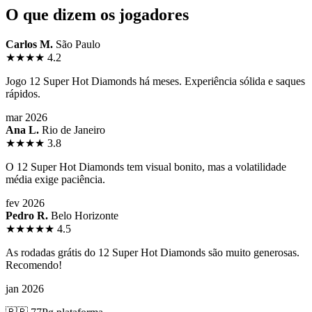
O que dizem os jogadores
Carlos M.
São Paulo
★★★★
4.2
Jogo 12 Super Hot Diamonds há meses. Experiência sólida e saques
rápidos.
mar 2026
Ana L.
Rio de Janeiro
★★★★
3.8
O 12 Super Hot Diamonds tem visual bonito, mas a volatilidade
média exige paciência.
fev 2026
Pedro R.
Belo Horizonte
★★★★★
4.5
As rodadas grátis do 12 Super Hot Diamonds são muito generosas.
Recomendo!
jan 2026