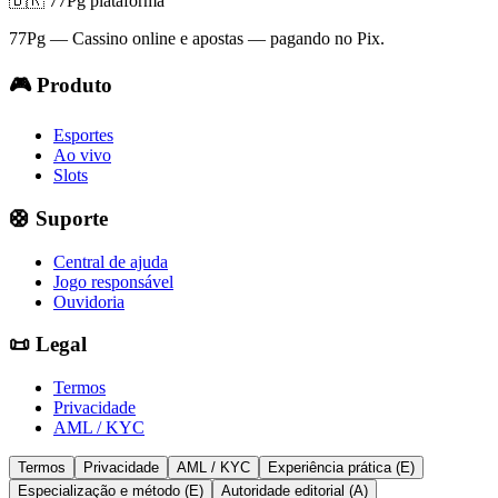
🇧🇷 77Pg plataforma
77Pg — Cassino online e apostas — pagando no Pix.
🎮
Produto
Esportes
Ao vivo
Slots
🛟
Suporte
Central de ajuda
Jogo responsável
Ouvidoria
📜
Legal
Termos
Privacidade
AML / KYC
Termos
Privacidade
AML / KYC
Experiência prática (E)
Especialização e método (E)
Autoridade editorial (A)