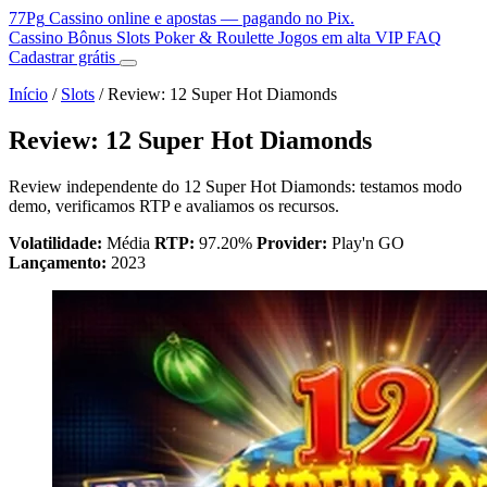
77Pg
Cassino online e apostas — pagando no Pix.
Cassino
Bônus
Slots
Poker & Roulette
Jogos em alta
VIP
FAQ
Cadastrar grátis
Início
/
Slots
/
Review: 12 Super Hot Diamonds
Review: 12 Super Hot Diamonds
Review independente do 12 Super Hot Diamonds: testamos modo
demo, verificamos RTP e avaliamos os recursos.
Volatilidade:
Média
RTP:
97.20%
Provider:
Play'n GO
Lançamento:
2023