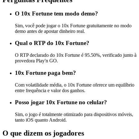
O 10x Fortune tem modo demo?
Sim, você pode jogar o 10x Fortune gratuitamente no modo
demo antes de apostar dinheiro real.
Qual o RTP do 10x Fortune?
O RTP declarado do 10x Fortune é 95.50%, verificado junto à
provedora Play'n GO.
10x Fortune paga bem?
Com volatilidade média, o 10x Fortune oferece um equilíbrio
entre frequência e valor dos ganhos.
Posso jogar 10x Fortune no celular?
Sim, o jogo é totalmente otimizado para dispositivos móveis,
tanto iOS quanto Android.
O que dizem os jogadores