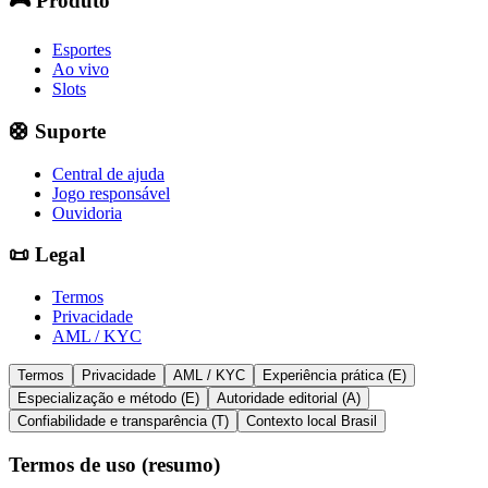
🎮
Produto
Esportes
Ao vivo
Slots
🛟
Suporte
Central de ajuda
Jogo responsável
Ouvidoria
📜
Legal
Termos
Privacidade
AML / KYC
Termos
Privacidade
AML / KYC
Experiência prática (E)
Especialização e método (E)
Autoridade editorial (A)
Confiabilidade e transparência (T)
Contexto local Brasil
Termos de uso (resumo)