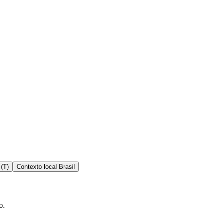
 (T)
Contexto local Brasil
o.