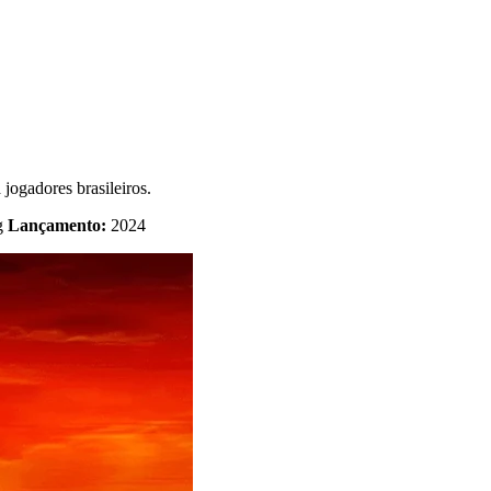
jogadores brasileiros.
g
Lançamento:
2024