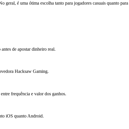
. No geral, é uma ótima escolha tanto para jogadores casuais quanto para
ntes de apostar dinheiro real.
provedora Hacksaw Gaming.
 entre frequência e valor dos ganhos.
anto iOS quanto Android.