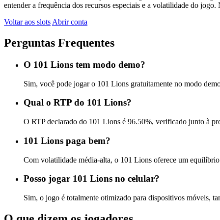
entender a frequência dos recursos especiais e a volatilidade do jogo
Voltar aos slots
Abrir conta
Perguntas Frequentes
O 101 Lions tem modo demo?
Sim, você pode jogar o 101 Lions gratuitamente no modo demo a
Qual o RTP do 101 Lions?
O RTP declarado do 101 Lions é 96.50%, verificado junto à 
101 Lions paga bem?
Com volatilidade média-alta, o 101 Lions oferece um equilíbrio
Posso jogar 101 Lions no celular?
Sim, o jogo é totalmente otimizado para dispositivos móveis, t
O que dizem os jogadores