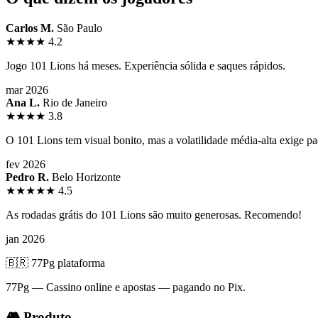
Carlos M.
São Paulo
★★★★
4.2
Jogo 101 Lions há meses. Experiência sólida e saques rápidos.
mar 2026
Ana L.
Rio de Janeiro
★★★★
3.8
O 101 Lions tem visual bonito, mas a volatilidade média-alta exige pa
fev 2026
Pedro R.
Belo Horizonte
★★★★★
4.5
As rodadas grátis do 101 Lions são muito generosas. Recomendo!
jan 2026
🇧🇷 77Pg plataforma
77Pg — Cassino online e apostas — pagando no Pix.
🎮
Produto