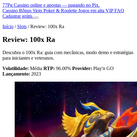
77Pg
Cassino online e apostas — pagando no Pix.
Cassino
Bônus
Slots
Poker & Roulette
Jogos em alta
VIP
FAQ
Cadastrar grátis
Início
/
Slots
/
Review: 100x Ra
Review: 100x Ra
Descubra o 100x Ra: guia com mecânicas, modo demo e estratégias
para iniciantes e veteranos.
Volatilidade:
Média
RTP:
96.00%
Provider:
Play'n GO
Lançamento:
2023