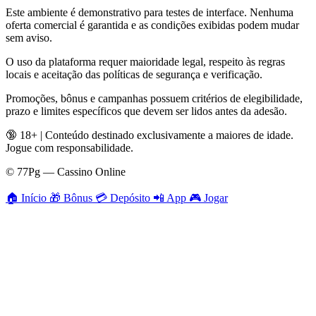
Este ambiente é demonstrativo para testes de interface. Nenhuma
oferta comercial é garantida e as condições exibidas podem mudar
sem aviso.
O uso da plataforma requer maioridade legal, respeito às regras
locais e aceitação das políticas de segurança e verificação.
Promoções, bônus e campanhas possuem critérios de elegibilidade,
prazo e limites específicos que devem ser lidos antes da adesão.
🔞 18+ | Conteúdo destinado exclusivamente a maiores de idade.
Jogue com responsabilidade.
© 77Pg — Cassino Online
🏠
Início
🎁
Bônus
💳
Depósito
📲
App
🎮
Jogar