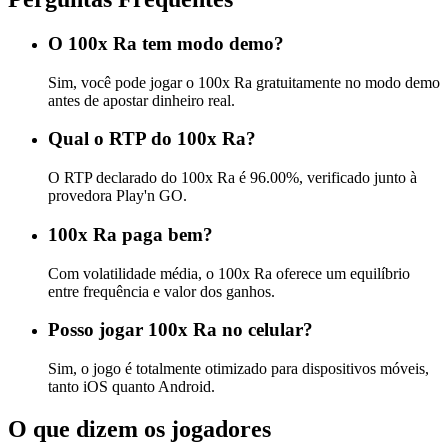
O 100x Ra tem modo demo?
Sim, você pode jogar o 100x Ra gratuitamente no modo demo
antes de apostar dinheiro real.
Qual o RTP do 100x Ra?
O RTP declarado do 100x Ra é 96.00%, verificado junto à
provedora Play'n GO.
100x Ra paga bem?
Com volatilidade média, o 100x Ra oferece um equilíbrio
entre frequência e valor dos ganhos.
Posso jogar 100x Ra no celular?
Sim, o jogo é totalmente otimizado para dispositivos móveis,
tanto iOS quanto Android.
O que dizem os jogadores