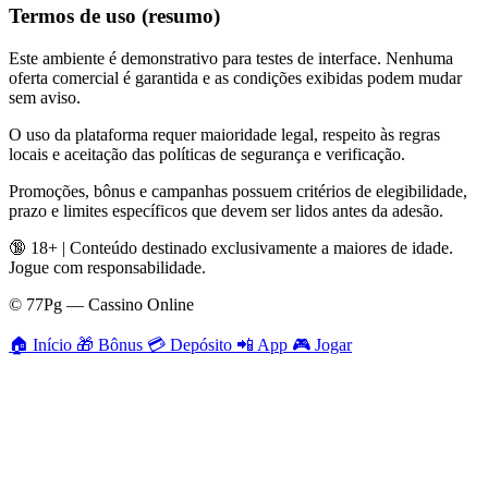
Termos de uso (resumo)
Este ambiente é demonstrativo para testes de interface. Nenhuma
oferta comercial é garantida e as condições exibidas podem mudar
sem aviso.
O uso da plataforma requer maioridade legal, respeito às regras
locais e aceitação das políticas de segurança e verificação.
Promoções, bônus e campanhas possuem critérios de elegibilidade,
prazo e limites específicos que devem ser lidos antes da adesão.
🔞 18+ | Conteúdo destinado exclusivamente a maiores de idade.
Jogue com responsabilidade.
© 77Pg — Cassino Online
🏠
Início
🎁
Bônus
💳
Depósito
📲
App
🎮
Jogar