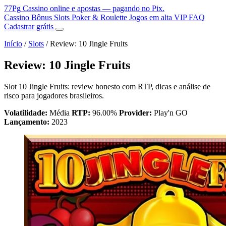
77Pg
Cassino online e apostas — pagando no Pix.
Cassino
Bônus
Slots
Poker & Roulette
Jogos em alta
VIP
FAQ
Cadastrar grátis
Início
/
Slots
/
Review: 10 Jingle Fruits
Review: 10 Jingle Fruits
Slot 10 Jingle Fruits: review honesto com RTP, dicas e análise de
risco para jogadores brasileiros.
Volatilidade:
Média
RTP:
96.00%
Provider:
Play'n GO
Lançamento:
2023