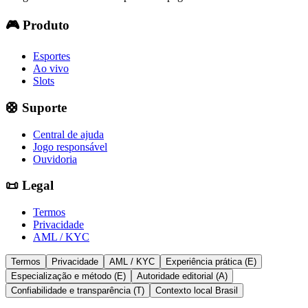
🎮
Produto
Esportes
Ao vivo
Slots
🛟
Suporte
Central de ajuda
Jogo responsável
Ouvidoria
📜
Legal
Termos
Privacidade
AML / KYC
Termos
Privacidade
AML / KYC
Experiência prática (E)
Especialização e método (E)
Autoridade editorial (A)
Confiabilidade e transparência (T)
Contexto local Brasil