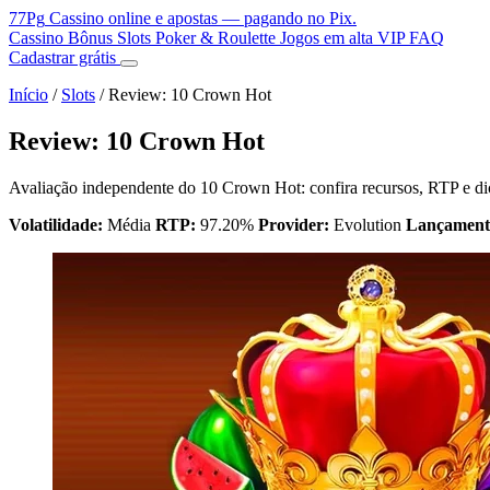
77Pg
Cassino online e apostas — pagando no Pix.
Cassino
Bônus
Slots
Poker & Roulette
Jogos em alta
VIP
FAQ
Cadastrar grátis
Início
/
Slots
/
Review: 10 Crown Hot
Review: 10 Crown Hot
Avaliação independente do 10 Crown Hot: confira recursos, RTP e dica
Volatilidade:
Média
RTP:
97.20%
Provider:
Evolution
Lançament