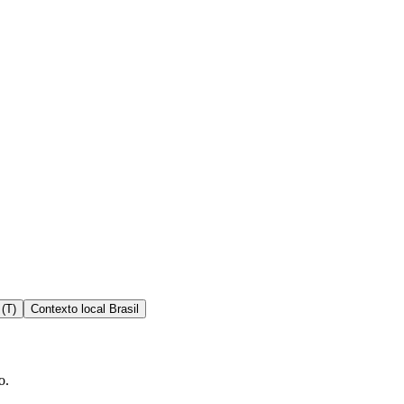
 (T)
Contexto local Brasil
o.