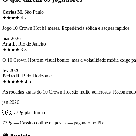
Carlos M.
São Paulo
★★★★
4.2
Jogo 10 Crown Hot há meses. Experiência sólida e saques rápidos.
mar 2026
Ana L.
Rio de Janeiro
★★★★
3.8
O 10 Crown Hot tem visual bonito, mas a volatilidade média exige pa
fev 2026
Pedro R.
Belo Horizonte
★★★★★
4.5
As rodadas grátis do 10 Crown Hot são muito generosas. Recomendo
jan 2026
🇧🇷 77Pg plataforma
77Pg — Cassino online e apostas — pagando no Pix.
🎮
Produto