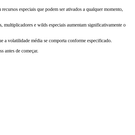
 recursos especiais que podem ser ativados a qualquer momento,
s, multiplicadores e wilds especiais aumentam significativamente o
 a volatilidade média se comporta conforme especificado.
ss antes de começar.