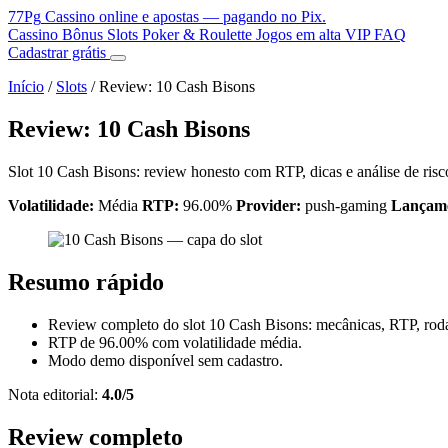
77Pg
Cassino online e apostas — pagando no Pix.
Cassino
Bônus
Slots
Poker & Roulette
Jogos em alta
VIP
FAQ
Cadastrar grátis
Início
/
Slots
/
Review: 10 Cash Bisons
Review: 10 Cash Bisons
Slot 10 Cash Bisons: review honesto com RTP, dicas e análise de risco
Volatilidade:
Média
RTP:
96.00%
Provider:
push-gaming
Lançam
Resumo rápido
Review completo do slot 10 Cash Bisons: mecânicas, RTP, roda
RTP de 96.00% com volatilidade média.
Modo demo disponível sem cadastro.
Nota editorial:
4.0/5
Review completo