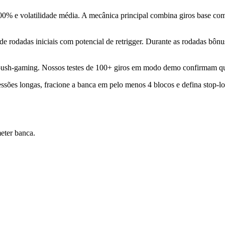
% e volatilidade média. A mecânica principal combina giros base com
e rodadas iniciais com potencial de retrigger. Durante as rodadas bônu
 push-gaming. Nossos testes de 100+ giros em modo demo confirmam que
sões longas, fracione a banca em pelo menos 4 blocos e defina stop-lo
eter banca.