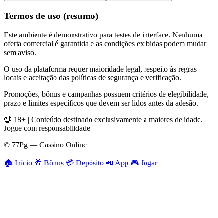
Termos de uso (resumo)
Este ambiente é demonstrativo para testes de interface. Nenhuma
oferta comercial é garantida e as condições exibidas podem mudar
sem aviso.
O uso da plataforma requer maioridade legal, respeito às regras
locais e aceitação das políticas de segurança e verificação.
Promoções, bônus e campanhas possuem critérios de elegibilidade,
prazo e limites específicos que devem ser lidos antes da adesão.
🔞 18+ | Conteúdo destinado exclusivamente a maiores de idade.
Jogue com responsabilidade.
© 77Pg — Cassino Online
🏠
Início
🎁
Bônus
💳
Depósito
📲
App
🎮
Jogar