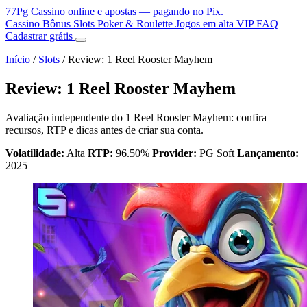
77Pg
Cassino online e apostas — pagando no Pix.
Cassino
Bônus
Slots
Poker & Roulette
Jogos em alta
VIP
FAQ
Cadastrar grátis
Início
/
Slots
/
Review: 1 Reel Rooster Mayhem
Review: 1 Reel Rooster Mayhem
Avaliação independente do 1 Reel Rooster Mayhem: confira
recursos, RTP e dicas antes de criar sua conta.
Volatilidade:
Alta
RTP:
96.50%
Provider:
PG Soft
Lançamento:
2025